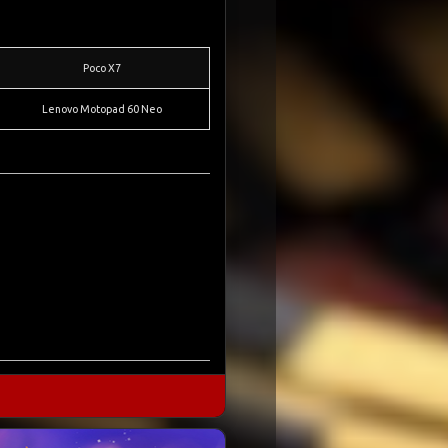
Poco X7
Lenovo Motopad 60 Neo