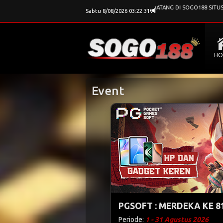
SELAMAT DATANG DI SOGO188 SITUS SLOT GACOR HARI 
Sabtu 8/08/2026 03:22:34
HO
Event
PGSOFT : MERDEKA KE 81
Periode:
1 - 31 Agustus 2026