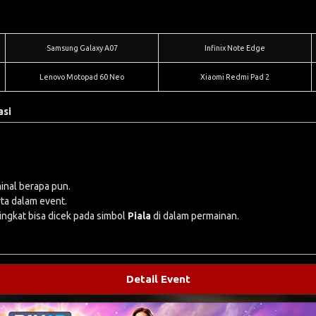
Samsung Galaxy A07
Infinix Note Edge
Lenovo Motopad 60 Neo
Xiaomi Redmi Pad 2
asi
inal berapa pun.
rta dalam event.
ngkat bisa dicek pada simbol
Piala
di dalam permainan.
Detail Event