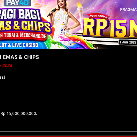
I EMAS & CHIPS
r 2026
asi
i Rp 15,000,000,000.