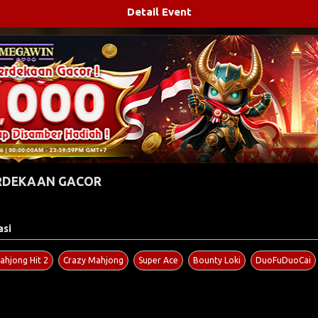
Detail Event
ERDEKAAN GACOR
asi
ahjong Hit 2
Crazy Mahjong
Super Ace
Bounty Loki
DuoFuDuoCai