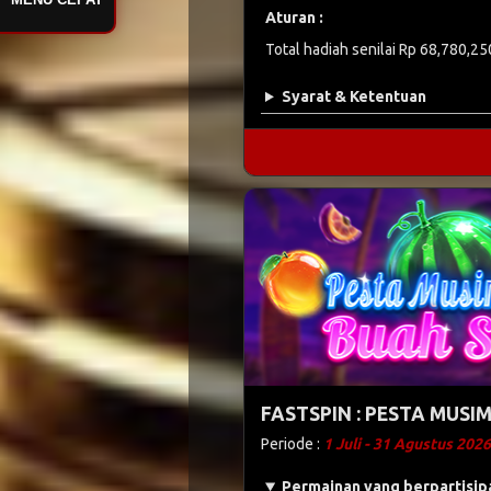
MENU CEPAT
Aturan :
Total hadiah senilai Rp 68,780,25
Syarat & Ketentuan
FASTSPIN : PESTA MUSI
Periode :
1 Juli - 31 Agustus 2026
Permainan yang berpartisip