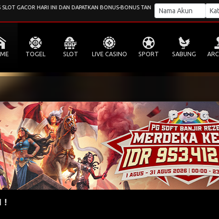
INI DAN DAPATKAN BONUS-BONUS TANPA BATAS YANG DIBAGIKAN SETIAP HARI
ME
TOGEL
SLOT
LIVE CASINO
SPORT
SABUNG
ARC
 !