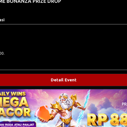
ME BONANZA PRIZE DROP
asi
00.
Detail Event