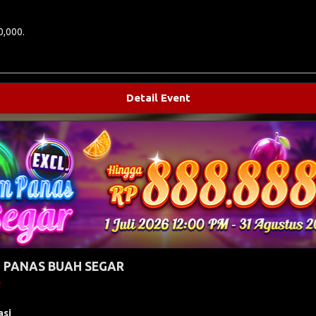
0,000.
Detail Event
M PANAS BUAH SEGAR
asi