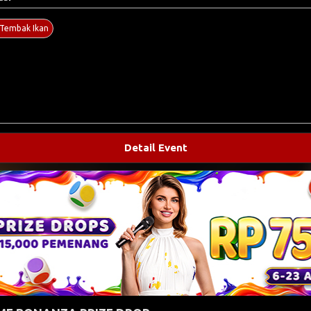
 Tembak Ikan
Detail Event