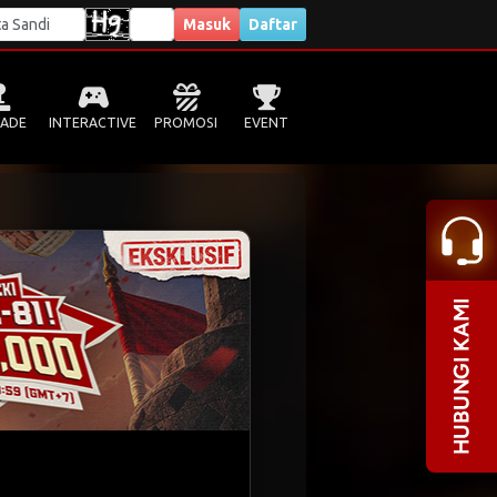
SELAMAT DATANG DI SOGO188 SITUS SLOT GACOR HARI INI DAN DAPATKAN 
Masuk
Daftar
ADE
INTERACTIVE
PROMOSI
EVENT